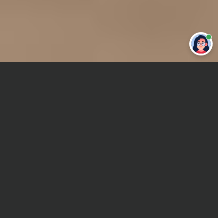
Привет 👋 Могу сделать студенческую
работу за тебя
Главная
Дипломная работа
Геометрия
Сроки и Стоимость