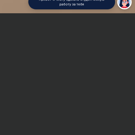
работу за тебя
Главная
Реферат
MathCad
Сроки и Стоимость