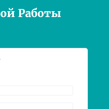
ой Работы
т