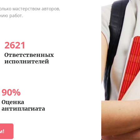
олько мастерством авторов,
нию работ.
2621
Ответственных
исполнителей
90
%
Оценка
антиплагиата
м!