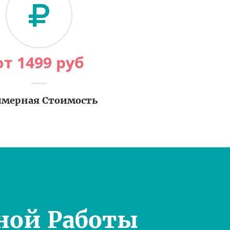
от
1499
руб
мерная Стоимость
ной Работы