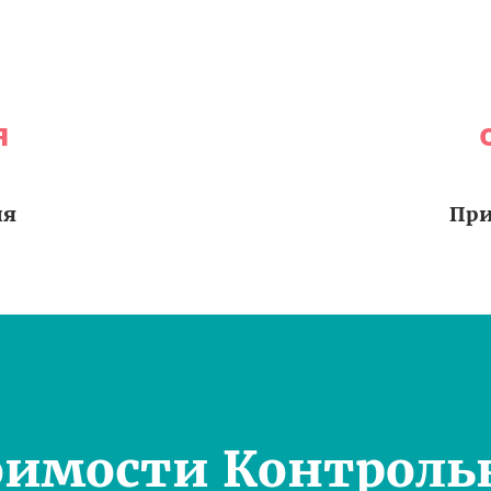
я
ия
При
оимости Контроль