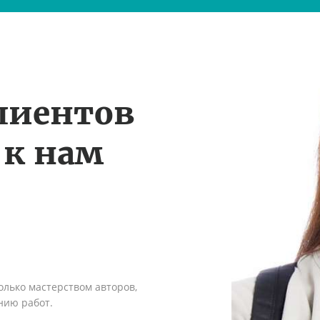
лиентов
 к нам
олько мастерством авторов,
нию работ.