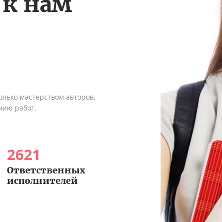
 к нам
олько мастерством авторов,
нию работ.
2621
Ответственных
исполнителей