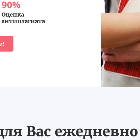
90
%
Оценка
антиплагиата
м!
ля Вас ежедневно с