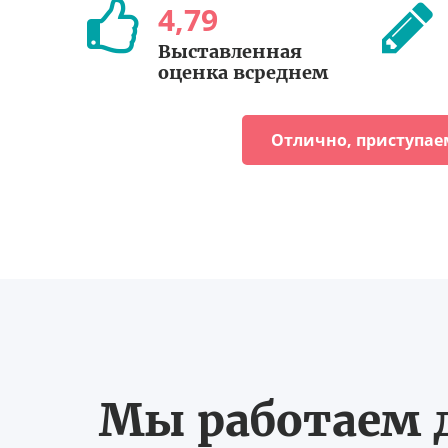
4
,
79
Выставленная
оценка всреднем
Отлично, приступае
Мы работаем д