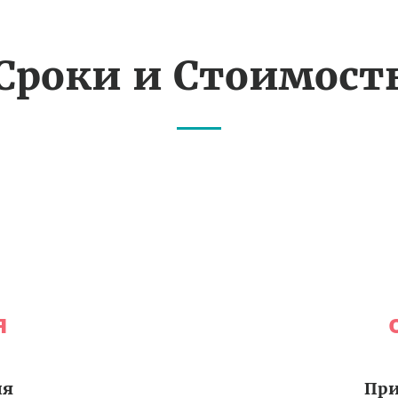
Сроки и Стоимост
я
ия
При