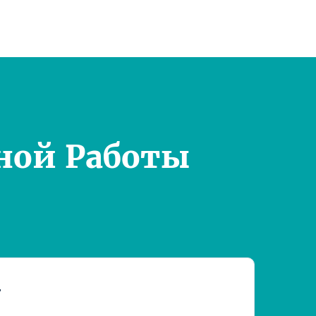
ной Работы
т