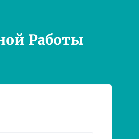
ной Работы
т