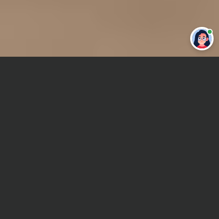
Привет 👋 Могу сделать студенческую
работу за тебя
Главная
Контрольная работа
Математическая логика
Сроки и Стоимость