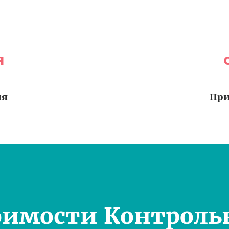
я
ия
При
оимости Контроль