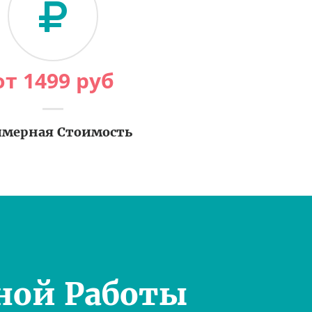
от
1499
руб
мерная Стоимость
ной Работы