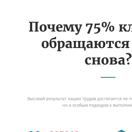
Почему 75% к
обращаются
снова?
Высокий результат наших трудов достигается не т
но и особым подходом к выполне