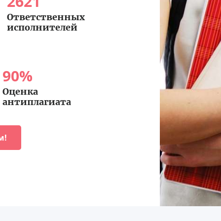
2621
Ответственных
исполнителей
90
%
Оценка
антиплагиата
м!