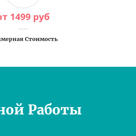
от
1499
руб
мерная Стоимость
ной Работы