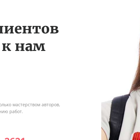
лиентов
 к нам
олько мастерством авторов,
нию работ.