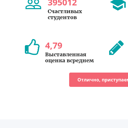
395012
Счастливых
студентов
4
,
79
Выставленная
оценка всреднем
Отлично, приступае