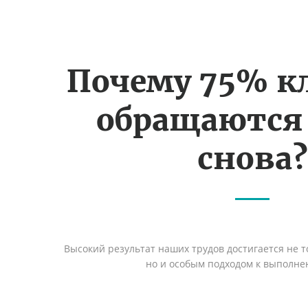
Почему 75% к
обращаются
снова?
Высокий результат наших трудов достигается не т
но и особым подходом к выполне