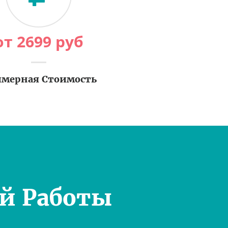
от
2699
руб
мерная Стоимость
й Работы