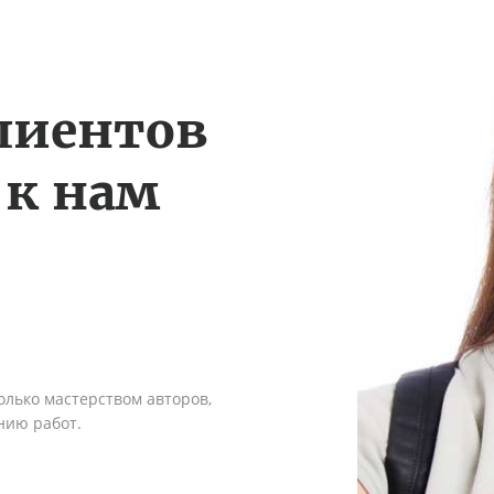
лиентов
 к нам
олько мастерством авторов,
нию работ.