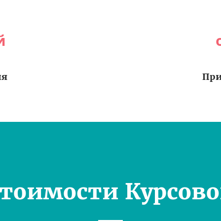
й
ия
При
Стоимости Курсово