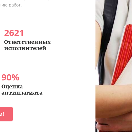
нию работ.
2621
Ответственных
исполнителей
90
%
Оценка
антиплагиата
м!