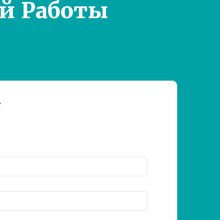
й Работы
т