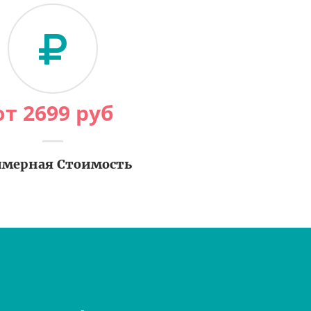
от
2699
руб
мерная Стоимость