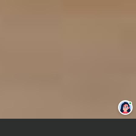
Привет 👋 Могу сделать студенческую
работу за тебя
Главная
Курсовая работа
Начертательная геометрия