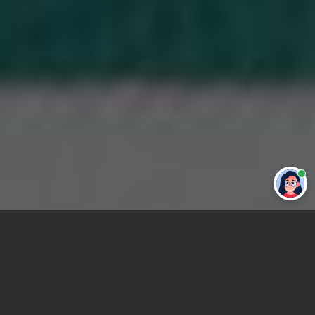
Привет 👋 Могу сделать студенческую
работу за тебя
Главная
ВУЗы Москвы
МГОУ
Отчет по практике