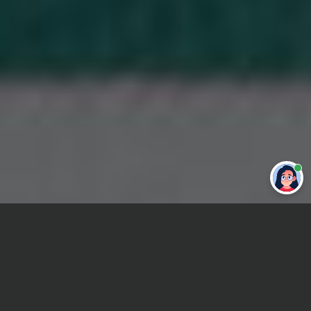
Привет 👋 Могу сделать студенческую
работу за тебя
Главная
ВУЗы Москвы
ИЭАУ
Реферат