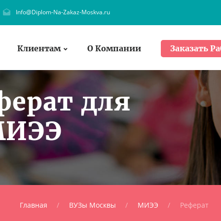
Info@Diplom-Na-Zakaz-Moskva.ru
Клиентам
О Компании
Заказать Ра
ферат для
МИЭЭ
Главная
ВУЗы Москвы
МИЭЭ
Реферат