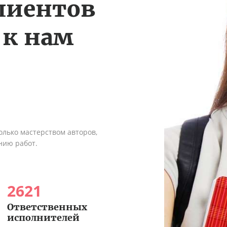
лиентов
 к нам
олько мастерством авторов,
нию работ.
2621
Ответственных
исполнителей