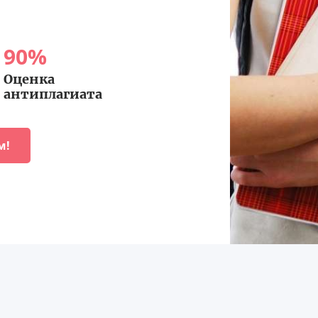
90
%
Оценка
антиплагиата
м!