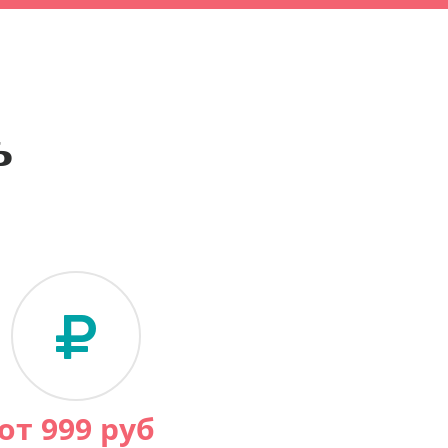
ь
от
999
руб