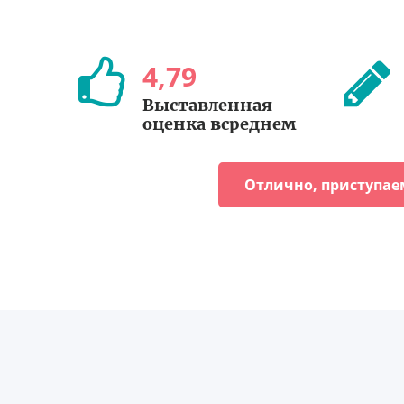
4
,
79
Выставленная
оценка всреднем
Отлично, приступае