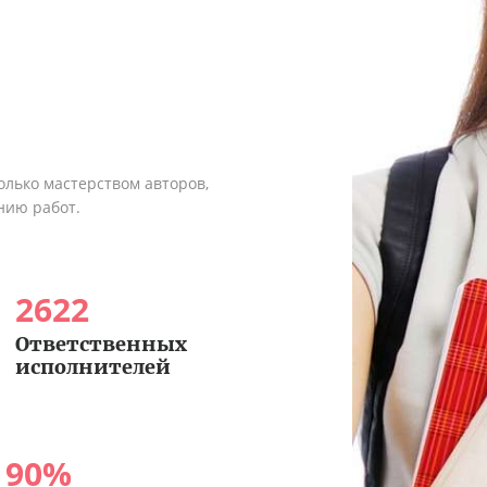
олько мастерством авторов,
нию работ.
2622
Ответственных
исполнителей
90
%