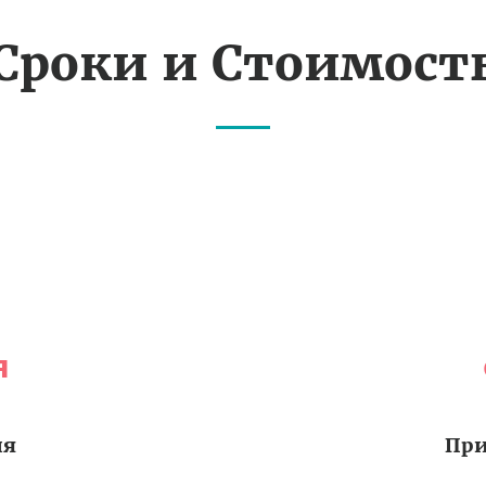
Сроки и Стоимост
я
ия
При