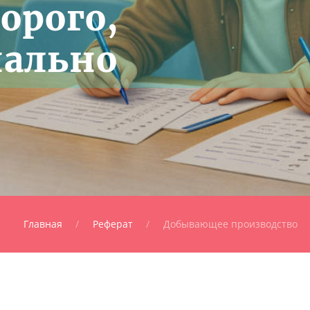
орого,
нально
Главная
Реферат
Добывающее производство