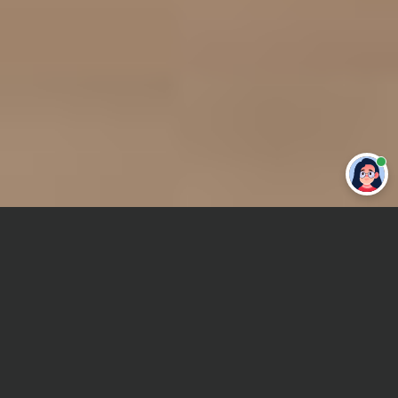
Привет 👋 Могу сделать студенческую
работу за тебя
Главная
Реферат
Религия и мифология
Сроки и Стоимость