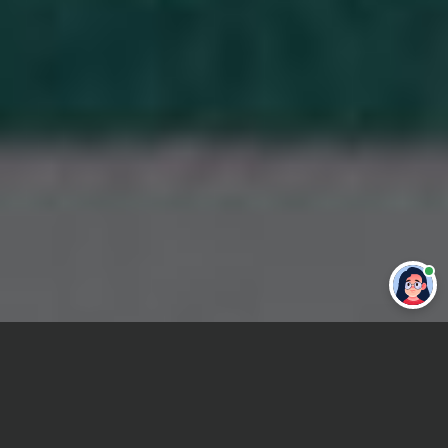
Привет 👋 Могу сделать студенческую
работу за тебя
Главная
ВУЗы Москвы
РЭШ
Реферат