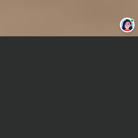
Привет 👋 Могу сделать студенческую
работу за тебя
Главная
Дипломная работа
Сельское хозяйство
Сроки и Стоимость