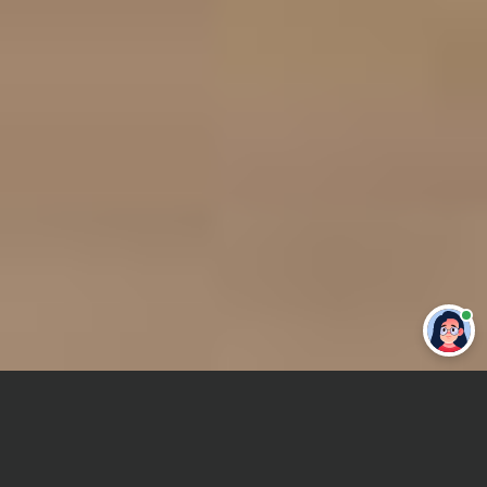
Привет 👋 Могу сделать студенческую
работу за тебя
Главная
Контрольная работа
Теория воспитания