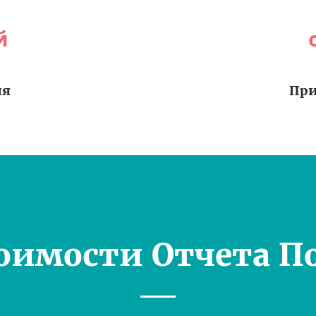
й
ия
При
оимости Отчета П