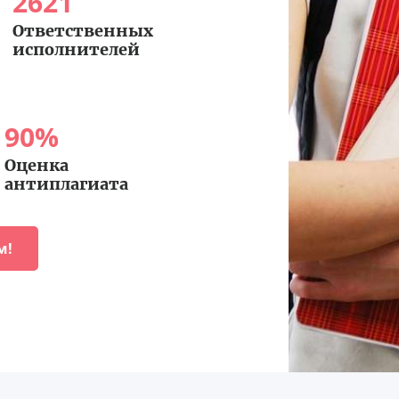
2621
Ответственных
исполнителей
90
%
Оценка
антиплагиата
м!