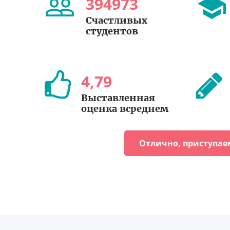
394973
Счастливых
студентов
4
,
79
Выставленная
оценка всреднем
Отлично, приступае