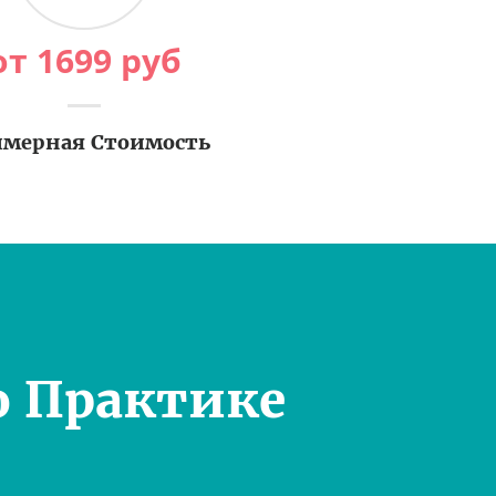
от
1699
руб
мерная Стоимость
о Практике