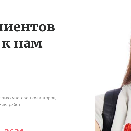
лиентов
 к нам
олько мастерством авторов,
нию работ.