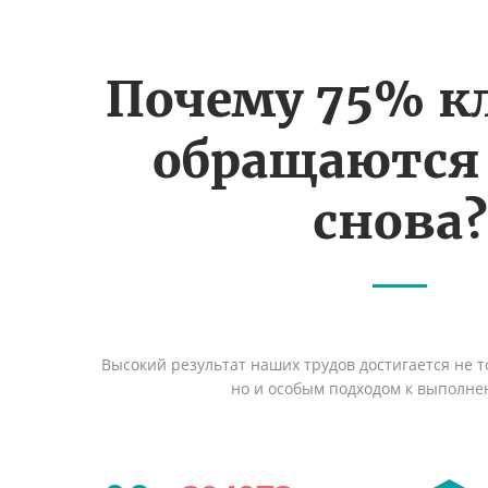
Почему 75% к
обращаются
снова?
Высокий результат наших трудов достигается не т
но и особым подходом к выполне